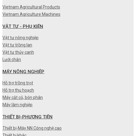
Vietnam Agricultural Products
Vietnam Agriculture Machines
VẬT TƯ - PHỤ KIỆN
Vật tư nông nghiệp
Vật tư trồng lan
Vật tư thủy canh
Lưới chắn
MÁY NÔNG NGHIỆP
Hỗ trợ trồng trọt
Hỗ trợ thu hoạch
Máy cắt cỏ, bón phân
Máy lâm nghiệp
THIẾT BỊ-PHƯƠNG TIỆN
Thiết bị-Máy NN Công nghệ cao
Thiết bị khác