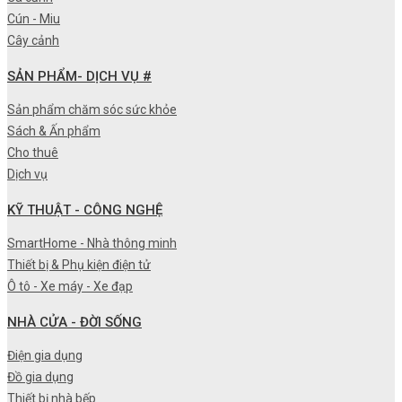
Cún - Miu
Cây cảnh
SẢN PHẨM- DỊCH VỤ #
Sản phẩm chăm sóc sức khỏe
Sách & Ấn phẩm
Cho thuê
Dịch vụ
KỸ THUẬT - CÔNG NGHỆ
SmartHome - Nhà thông minh
Thiết bị & Phụ kiện điện tử
Ô tô - Xe máy - Xe đạp
NHÀ CỬA - ĐỜI SỐNG
Điện gia dụng
Đồ gia dụng
Thiết bị nhà bếp