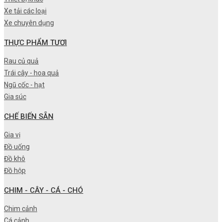
Xe tải các loại
Xe chuyên dụng
THỰC PHẨM TƯƠI
Rau củ quả
Trái cây - hoa quả
Ngũ cốc - hạt
Gia súc
CHẾ BIẾN SẴN
Gia vị
Đồ uống
Đồ khô
Đồ hộp
CHIM - CÂY - CÁ - CHÓ
Chim cảnh
Cá cảnh