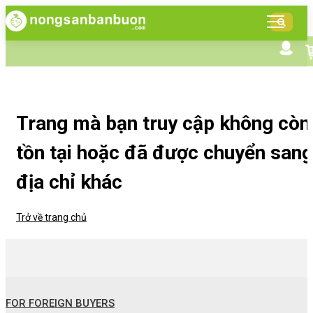
DANH
MỤC
SẢN
Tìm kiếm nâng cao
Giới thiệu NSBB
PHẨM
Bán hàng cùng NSBB
Tin tức
Trang mà bạn truy cập không còn
tồn tại hoặc đã được chuyển sang
địa chỉ khác
Trở về trang chủ
FOR FOREIGN BUYERS