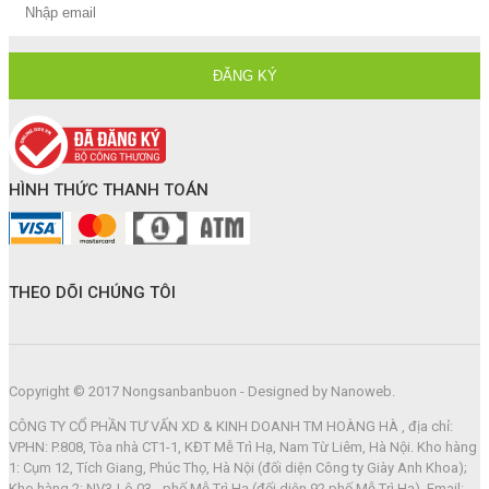
HÌNH THỨC THANH TOÁN
THEO DÕI CHÚNG TÔI
Copyright © 2017 Nongsanbanbuon - Designed by Nanoweb.
CÔNG TY CỔ PHẦN TƯ VẤN XD & KINH DOANH TM HOÀNG HÀ , địa chỉ:
VPHN: P.808, Tòa nhà CT1-1, KĐT Mễ Trì Hạ, Nam Từ Liêm, Hà Nội. Kho hàng
1: Cụm 12, Tích Giang, Phúc Thọ, Hà Nội (đối diện Công ty Giày Anh Khoa);
Kho hàng 2: NV3-Lô 03 - phố Mễ Trì Hạ (đối diện 92 phố Mễ Trì Hạ). Email: