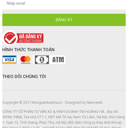
HÌNH THỨC THANH TOÁN
THEO DÕI CHÚNG TÔI
Copyright © 2017 Nongsanbanbuon - Designed by Nanoweb.
CÔNG TY CỔ PHẦN TƯ VẤN XD & KINH DOANH TM HOÀNG HÀ , địa chỉ:
VPHN: P.808, Tòa nhà CT1-1, KĐT Mễ Trì Hạ, Nam Từ Liêm, Hà Nội. Kho hàng
1: Cụm 12, Tích Giang, Phúc Thọ, Hà Nội (đối diện Công ty Giày Anh Khoa);
Kho hàng 2: NV3-Lô 03 - phố Mễ Trì Hạ (đối diện 92 phố Mễ Trì Hạ). Email: