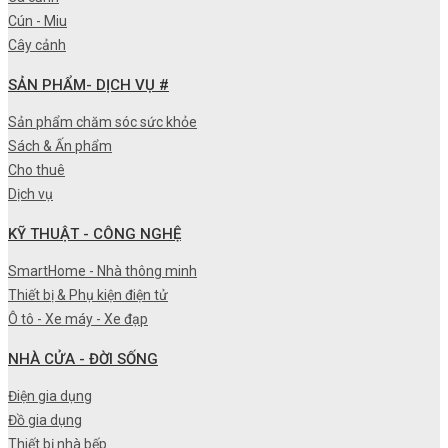
Cún - Miu
Cây cảnh
SẢN PHẨM- DỊCH VỤ #
Sản phẩm chăm sóc sức khỏe
Sách & Ấn phẩm
Cho thuê
Dịch vụ
KỸ THUẬT - CÔNG NGHỆ
SmartHome - Nhà thông minh
Thiết bị & Phụ kiện điện tử
Ô tô - Xe máy - Xe đạp
NHÀ CỬA - ĐỜI SỐNG
Điện gia dụng
Đồ gia dụng
Thiết bị nhà bếp