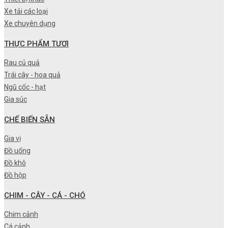
Xe tải các loại
Xe chuyên dụng
THỰC PHẨM TƯƠI
Rau củ quả
Trái cây - hoa quả
Ngũ cốc - hạt
Gia súc
CHẾ BIẾN SẴN
Gia vị
Đồ uống
Đồ khô
Đồ hộp
CHIM - CÂY - CÁ - CHÓ
Chim cảnh
Cá cảnh