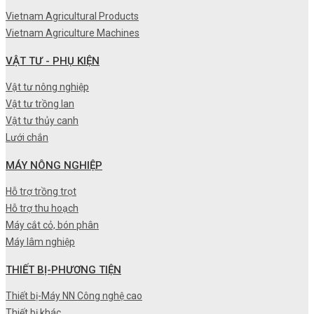
Vietnam Agricultural Products
Vietnam Agriculture Machines
VẬT TƯ - PHỤ KIỆN
Vật tư nông nghiệp
Vật tư trồng lan
Vật tư thủy canh
Lưới chắn
MÁY NÔNG NGHIỆP
Hỗ trợ trồng trọt
Hỗ trợ thu hoạch
Máy cắt cỏ, bón phân
Máy lâm nghiệp
THIẾT BỊ-PHƯƠNG TIỆN
Thiết bị-Máy NN Công nghệ cao
Thiết bị khác