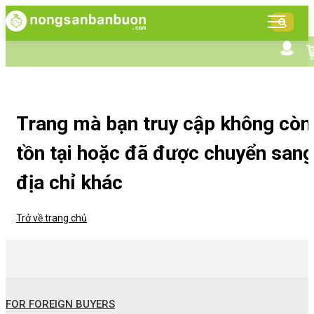
DANH
MỤC
SẢN
Tìm kiếm nâng cao
Giới thiệu NSBB
PHẨM
Bán hàng cùng NSBB
Tin tức
Trang mà bạn truy cập không còn
tồn tại hoặc đã được chuyển sang
địa chỉ khác
Trở về trang chủ
FOR FOREIGN BUYERS