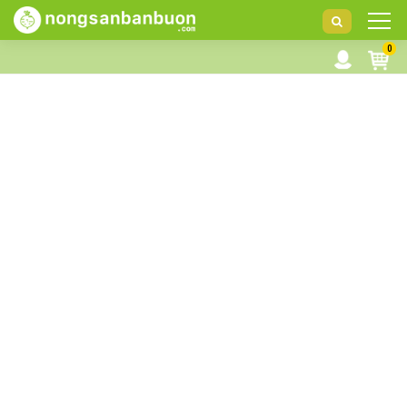
DANH
0
MỤC
SẢN
PHẨM