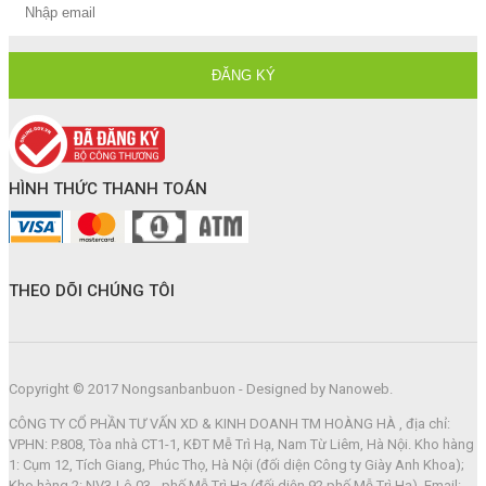
HÌNH THỨC THANH TOÁN
THEO DÕI CHÚNG TÔI
Copyright © 2017 Nongsanbanbuon - Designed by Nanoweb.
CÔNG TY CỔ PHẦN TƯ VẤN XD & KINH DOANH TM HOÀNG HÀ , địa chỉ:
VPHN: P.808, Tòa nhà CT1-1, KĐT Mễ Trì Hạ, Nam Từ Liêm, Hà Nội. Kho hàng
1: Cụm 12, Tích Giang, Phúc Thọ, Hà Nội (đối diện Công ty Giày Anh Khoa);
Kho hàng 2: NV3-Lô 03 - phố Mễ Trì Hạ (đối diện 92 phố Mễ Trì Hạ). Email: