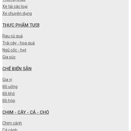
Xe tải các loại
Xe chuyên dụng
THỰC PHẨM TƯƠI
Rau củ quả
Trái cây - hoa quả
Ngũ cốc - hạt
Gia súc
CHẾ BIẾN SẴN
Gia vị
Đồ uống
Đồ khô
Đồ hộp
CHIM - CÂY - CÁ - CHÓ
Chim cảnh
Cá cảnh