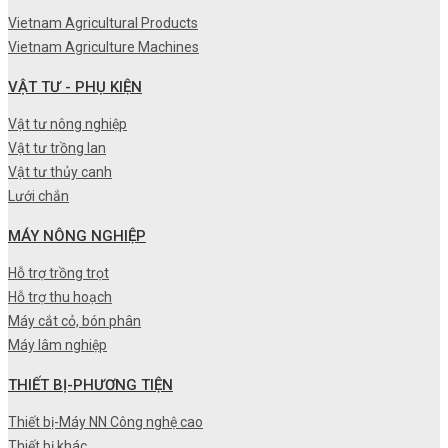
Vietnam Agricultural Products
Vietnam Agriculture Machines
VẬT TƯ - PHỤ KIỆN
Vật tư nông nghiệp
Vật tư trồng lan
Vật tư thủy canh
Lưới chắn
MÁY NÔNG NGHIỆP
Hỗ trợ trồng trọt
Hỗ trợ thu hoạch
Máy cắt cỏ, bón phân
Máy lâm nghiệp
THIẾT BỊ-PHƯƠNG TIỆN
Thiết bị-Máy NN Công nghệ cao
Thiết bị khác