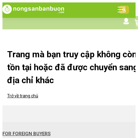
DANH
MỤC
SẢN
Tìm kiếm nâng cao
Giới thiệu NSBB
PHẨM
Bán hàng cùng NSBB
Tin tức
Trang mà bạn truy cập không còn
tồn tại hoặc đã được chuyển sang
địa chỉ khác
Trở về trang chủ
FOR FOREIGN BUYERS