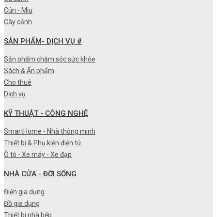
Cún - Miu
Cây cảnh
SẢN PHẨM- DỊCH VỤ #
Sản phẩm chăm sóc sức khỏe
Sách & Ấn phẩm
Cho thuê
Dịch vụ
KỸ THUẬT - CÔNG NGHỆ
SmartHome - Nhà thông minh
Thiết bị & Phụ kiện điện tử
Ô tô - Xe máy - Xe đạp
NHÀ CỬA - ĐỜI SỐNG
Điện gia dụng
Đồ gia dụng
Thiết bị nhà bếp