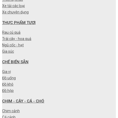
Xe tải các loại
Xe chuyên dụng
THỰC PHẨM TƯƠI
Rau củ quả
Trái cây - hoa quả
Ngũ cốc - hạt
Gia súc
CHẾ BIẾN SẴN
Gia vị
Đồ uống
Đồ khô
Đồ hộp
CHIM - CÂY - CÁ - CHÓ
Chim cảnh
Cá cảnh