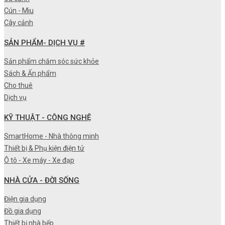
Cún - Miu
Cây cảnh
SẢN PHẨM- DỊCH VỤ #
Sản phẩm chăm sóc sức khỏe
Sách & Ấn phẩm
Cho thuê
Dịch vụ
KỸ THUẬT - CÔNG NGHỆ
SmartHome - Nhà thông minh
Thiết bị & Phụ kiện điện tử
Ô tô - Xe máy - Xe đạp
NHÀ CỬA - ĐỜI SỐNG
Điện gia dụng
Đồ gia dụng
Thiết bị nhà bếp