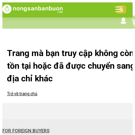
DANH
MỤC
SẢN
Tìm kiếm nâng cao
Giới thiệu NSBB
PHẨM
Bán hàng cùng NSBB
Tin tức
Trang mà bạn truy cập không còn
tồn tại hoặc đã được chuyển sang
địa chỉ khác
Trở về trang chủ
FOR FOREIGN BUYERS