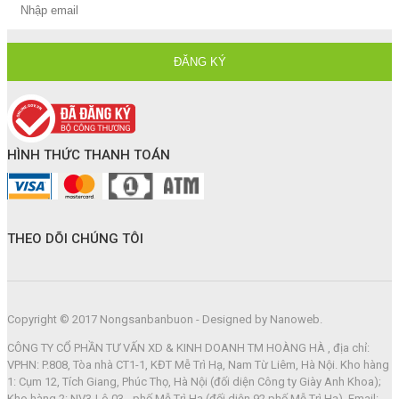
HÌNH THỨC THANH TOÁN
THEO DÕI CHÚNG TÔI
Copyright © 2017 Nongsanbanbuon - Designed by Nanoweb.
CÔNG TY CỔ PHẦN TƯ VẤN XD & KINH DOANH TM HOÀNG HÀ , địa chỉ:
VPHN: P.808, Tòa nhà CT1-1, KĐT Mễ Trì Hạ, Nam Từ Liêm, Hà Nội. Kho hàng
1: Cụm 12, Tích Giang, Phúc Thọ, Hà Nội (đối diện Công ty Giày Anh Khoa);
Kho hàng 2: NV3-Lô 03 - phố Mễ Trì Hạ (đối diện 92 phố Mễ Trì Hạ). Email: