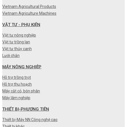
Vietnam Agricultural Products
Vietnam Agriculture Machines
VẬT TƯ - PHỤ KIỆN
Vật tư nông nghiệp
Vật tư trồng lan
Vật tư thủy canh
Lưới chắn
MÁY NÔNG NGHIỆP
Hỗ trợ trồng trọt
Hỗ trợ thu hoạch
Máy cắt cỏ, bón phân
Máy lâm nghiệp
THIẾT BỊ-PHƯƠNG TIỆN
Thiết bị-Máy NN Công nghệ cao
Thiết bị khác