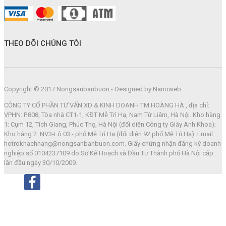
THEO DÕI CHÚNG TÔI
Copyright © 2017 Nongsanbanbuon - Designed by Nanoweb.
CÔNG TY CỔ PHẦN TƯ VẤN XD & KINH DOANH TM HOÀNG HÀ , địa chỉ:
VPHN: P.808, Tòa nhà CT1-1, KĐT Mễ Trì Hạ, Nam Từ Liêm, Hà Nội. Kho hàng
1: Cụm 12, Tích Giang, Phúc Thọ, Hà Nội (đối diện Công ty Giày Anh Khoa);
Kho hàng 2: NV3-Lô 03 - phố Mễ Trì Hạ (đối diện 92 phố Mễ Trì Hạ). Email:
hotrokhachhang@nongsanbanbuon.com. Giấy chứng nhận đăng ký doanh
nghiệp số 0104237109 do Sở Kế Hoạch và Đầu Tư Thành phố Hà Nội cấp
lần đầu ngày 30/10/2009.