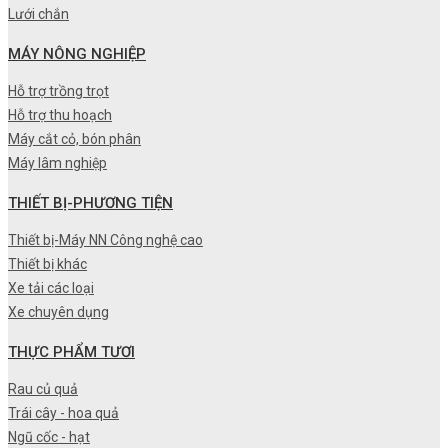
Lưới chắn
MÁY NÔNG NGHIỆP
Hỗ trợ trồng trọt
Hỗ trợ thu hoạch
Máy cắt cỏ, bón phân
Máy lâm nghiệp
THIẾT BỊ-PHƯƠNG TIỆN
Thiết bị-Máy NN Công nghệ cao
Thiết bị khác
Xe tải các loại
Xe chuyên dụng
THỰC PHẨM TƯƠI
Rau củ quả
Trái cây - hoa quả
Ngũ cốc - hạt