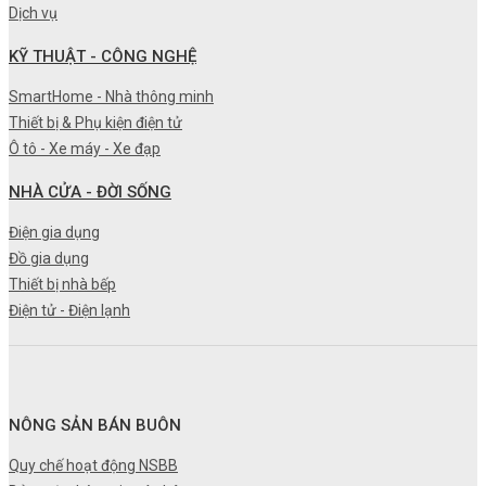
Dịch vụ
KỸ THUẬT - CÔNG NGHỆ
SmartHome - Nhà thông minh
Thiết bị & Phụ kiện điện tử
Ô tô - Xe máy - Xe đạp
NHÀ CỬA - ĐỜI SỐNG
Điện gia dụng
Đồ gia dụng
Thiết bị nhà bếp
Điện tử - Điện lạnh
NÔNG SẢN BÁN BUÔN
Quy chế hoạt động NSBB