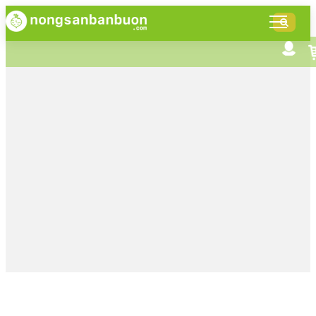
DANH
MỤC
SẢN
Tìm kiếm nâng cao
Giới thiệu NSBB
PHẨM
Bán hàng cùng NSBB
Tin tức