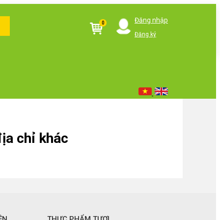
Đăng nhập
0
Đăng ký
ịa chỉ khác
ỆN
THỰC PHẨM TƯƠI