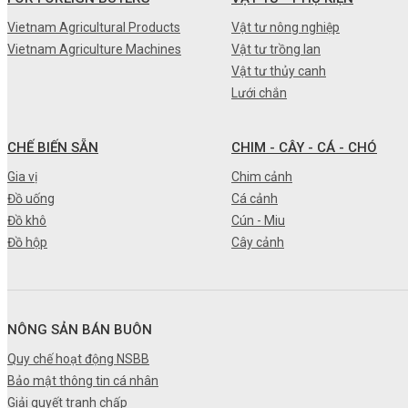
•
Máy nông nghiệp
Vietnam Agricultural Products
Vật tư nông nghiệp
Vietnam Agriculture Machines
Vật tư trồng lan
•
Thiết bị-Phương tiện
Vật tư thủy canh
•
Thực phẩm tươi
Lưới chắn
•
Chế biến sẵn
CHẾ BIẾN SẴN
CHIM - CÂY - CÁ - CHÓ
•
Chim - Cây - Cá - Chó
Gia vị
Chim cảnh
•
Sản phẩm- Dịch vụ #
Đồ uống
Cá cảnh
Đồ khô
Cún - Miu
•
Kỹ thuật - Công nghệ
Đồ hộp
Cây cảnh
•
Nhà cửa - Đời sống
NÔNG SẢN BÁN BUÔN
Quy chế hoạt động NSBB
Bảo mật thông tin cá nhân
Giải quyết tranh chấp