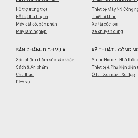
Hỗ trợ trồng trọt
Thiết bị-Máy NN Công n
Hỗ trợ thu hoạch
Thiết bị khác
Máy cắt cỏ, bón phân
Xe tải các loại
Máy lâm nghiệp
Xe chuyên dụng
SẢN PHẨM- DỊCH VỤ #
KỸ THUẬT - CÔNG N
Sản phẩm chăm sóc sức khỏe
SmartHome - Nhà thôn
Sách & Ấn phẩm
Thiết bị & Phụ kiện điện 
Cho thuê
Ô tô - Xe máy - Xe đạp
Dịch vụ