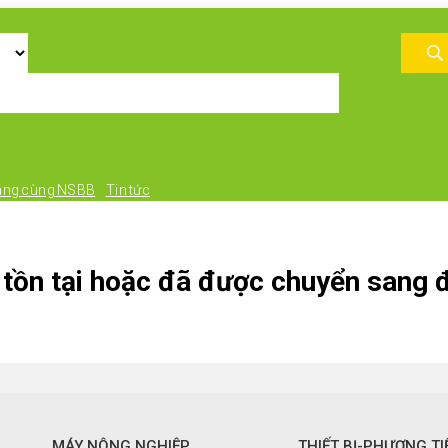
àng cùng NSBB
Tin tức
tồn tại hoặc đã được chuyển sang đ
MÁY NÔNG NGHIỆP
THIẾT BỊ-PHƯƠNG TI