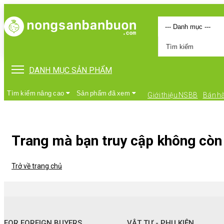
DANH MỤC SẢN PHẨM
Tìm kiếm nâng cao
Sản phẩm đã xem
Giới thiệu NSBB
Bán h
Trang mà bạn truy cập không còn 
Trở về trang chủ
•
FOR FOREIGN BUYERS
•
Vật tư - Phụ kiện
FOR FOREIGN BUYERS
VẬT TƯ - PHỤ KIỆN