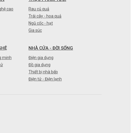
ghệ cao
Rau củ quả
Trái cây - hoa quả
Ngũ cốc - hạt
Gia súc
GHỆ
NHÀ CỬA - ĐỜI SỐNG
g minh
Điện gia dụng
tử
Đồ gia dụng
Thiết bị nhà bếp
Điện tử - Điện lạnh