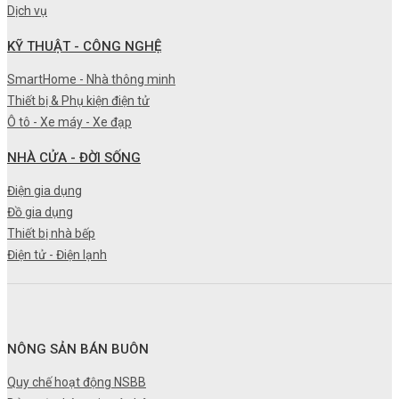
Dịch vụ
KỸ THUẬT - CÔNG NGHỆ
SmartHome - Nhà thông minh
Thiết bị & Phụ kiện điện tử
Ô tô - Xe máy - Xe đạp
NHÀ CỬA - ĐỜI SỐNG
Điện gia dụng
Đồ gia dụng
Thiết bị nhà bếp
Điện tử - Điện lạnh
NÔNG SẢN BÁN BUÔN
Quy chế hoạt động NSBB