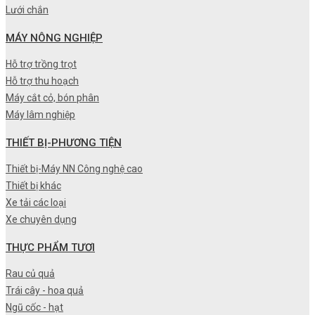
Lưới chắn
MÁY NÔNG NGHIỆP
Hỗ trợ trồng trọt
Hỗ trợ thu hoạch
Máy cắt cỏ, bón phân
Máy lâm nghiệp
THIẾT BỊ-PHƯƠNG TIỆN
Thiết bị-Máy NN Công nghệ cao
Thiết bị khác
Xe tải các loại
Xe chuyên dụng
THỰC PHẨM TƯƠI
Rau củ quả
Trái cây - hoa quả
Ngũ cốc - hạt