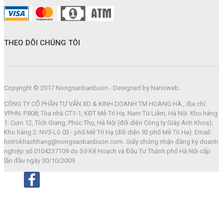
THEO DÕI CHÚNG TÔI
Copyright © 2017 Nongsanbanbuon - Designed by Nanoweb.
CÔNG TY CỔ PHẦN TƯ VẤN XD & KINH DOANH TM HOÀNG HÀ , địa chỉ:
VPHN: P.808, Tòa nhà CT1-1, KĐT Mễ Trì Hạ, Nam Từ Liêm, Hà Nội. Kho hàng
1: Cụm 12, Tích Giang, Phúc Thọ, Hà Nội (đối diện Công ty Giày Anh Khoa);
Kho hàng 2: NV3-Lô 03 - phố Mễ Trì Hạ (đối diện 92 phố Mễ Trì Hạ). Email:
hotrokhachhang@nongsanbanbuon.com. Giấy chứng nhận đăng ký doanh
nghiệp số 0104237109 do Sở Kế Hoạch và Đầu Tư Thành phố Hà Nội cấp
lần đầu ngày 30/10/2009.