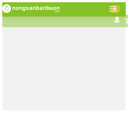
DANH
MỤC
SẢN
Tìm kiếm nâng cao
Giới thiệu NSBB
PHẨM
Bán hàng cùng NSBB
Tin tức