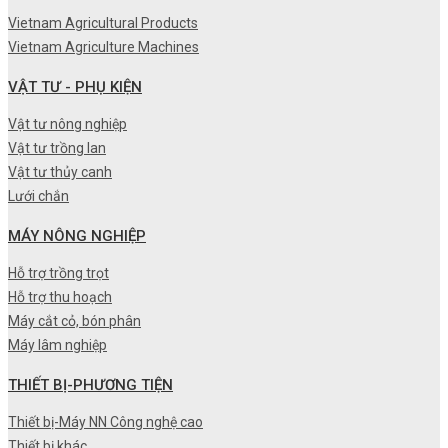
Vietnam Agricultural Products
Vietnam Agriculture Machines
VẬT TƯ - PHỤ KIỆN
Vật tư nông nghiệp
Vật tư trồng lan
Vật tư thủy canh
Lưới chắn
MÁY NÔNG NGHIỆP
Hỗ trợ trồng trọt
Hỗ trợ thu hoạch
Máy cắt cỏ, bón phân
Máy lâm nghiệp
THIẾT BỊ-PHƯƠNG TIỆN
Thiết bị-Máy NN Công nghệ cao
Thiết bị khác