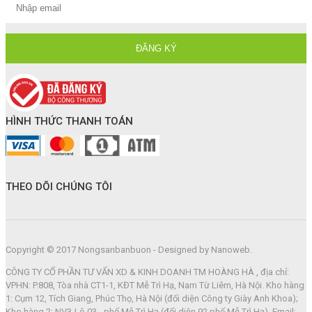
HÌNH THỨC THANH TOÁN
THEO DÕI CHÚNG TÔI
Copyright © 2017 Nongsanbanbuon - Designed by Nanoweb.
CÔNG TY CỔ PHẦN TƯ VẤN XD & KINH DOANH TM HOÀNG HÀ , địa chỉ:
VPHN: P.808, Tòa nhà CT1-1, KĐT Mễ Trì Hạ, Nam Từ Liêm, Hà Nội. Kho hàng
1: Cụm 12, Tích Giang, Phúc Thọ, Hà Nội (đối diện Công ty Giày Anh Khoa);
Kho hàng 2: NV3-Lô 03 - phố Mễ Trì Hạ (đối diện 92 phố Mễ Trì Hạ). Email: