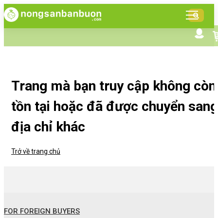
DANH
MỤC
SẢN
Tìm kiếm nâng cao
Giới thiệu NSBB
PHẨM
Bán hàng cùng NSBB
Tin tức
Trang mà bạn truy cập không còn
tồn tại hoặc đã được chuyển sang
địa chỉ khác
Trở về trang chủ
FOR FOREIGN BUYERS