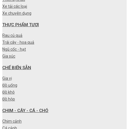
Xe tải các loại
Xe chuyên dụng
THỰC PHẨM TƯƠI
Rau củ quả
Trái cây - hoa quả
Ngũ cốc - hạt
Gia súc
CHẾ BIẾN SẴN
Gia vị
Đồ uống
Đồ khô
Đồ hộp
CHIM - CÂY - CÁ - CHÓ
Chim cảnh
Cá cảnh