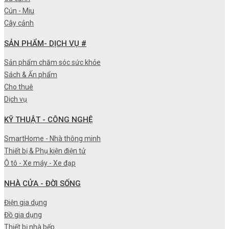
Cún - Miu
Cây cảnh
SẢN PHẨM- DỊCH VỤ #
Sản phẩm chăm sóc sức khỏe
Sách & Ấn phẩm
Cho thuê
Dịch vụ
KỸ THUẬT - CÔNG NGHỆ
SmartHome - Nhà thông minh
Thiết bị & Phụ kiện điện tử
Ô tô - Xe máy - Xe đạp
NHÀ CỬA - ĐỜI SỐNG
Điện gia dụng
Đồ gia dụng
Thiết bị nhà bếp