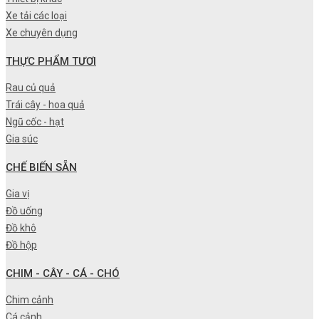
Xe tải các loại
Xe chuyên dụng
THỰC PHẨM TƯƠI
Rau củ quả
Trái cây - hoa quả
Ngũ cốc - hạt
Gia súc
CHẾ BIẾN SẴN
Gia vị
Đồ uống
Đồ khô
Đồ hộp
CHIM - CÂY - CÁ - CHÓ
Chim cảnh
Cá cảnh