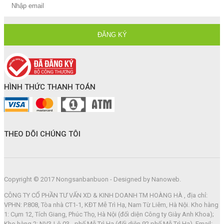
HÌNH THỨC THANH TOÁN
THEO DÕI CHÚNG TÔI
Copyright © 2017 Nongsanbanbuon - Designed by Nanoweb.
CÔNG TY CỔ PHẦN TƯ VẤN XD & KINH DOANH TM HOÀNG HÀ , địa chỉ:
VPHN: P.808, Tòa nhà CT1-1, KĐT Mễ Trì Hạ, Nam Từ Liêm, Hà Nội. Kho hàng
1: Cụm 12, Tích Giang, Phúc Thọ, Hà Nội (đối diện Công ty Giày Anh Khoa);
Kho hàng 2: NV3-Lô 03 - phố Mễ Trì Hạ (đối diện 92 phố Mễ Trì Hạ). Email: