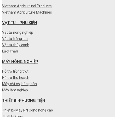
Vietnam Agricultural Products
Vietnam Agriculture Machines
VẬT TƯ - PHỤ KIỆN
Vật tư nông nghiệp
Vật tư trồng lan
Vật tư thủy canh
Lưới chắn
MÁY NÔNG NGHIỆP
Hỗ trợ trồng trọt
Hỗ trợ thu hoạch
Máy cắt cỏ, bón phân
Máy lâm nghiệp
THIẾT BỊ-PHƯƠNG TIỆN
Thiết bị-Máy NN Công nghệ cao
Thiết bị khác