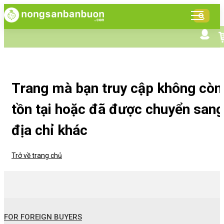
DANH
MỤC
SẢN
Tìm kiếm nâng cao
Giới thiệu NSBB
PHẨM
Bán hàng cùng NSBB
Tin tức
Trang mà bạn truy cập không còn
tồn tại hoặc đã được chuyển sang
địa chỉ khác
Trở về trang chủ
FOR FOREIGN BUYERS