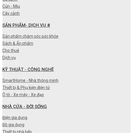
Cún - Miu
Cây cảnh
SẢN PHẨM- DỊCH VỤ #
Sản phẩm chăm sóc sức khỏe
Sách & Ấn phẩm
Cho thuê
Dịch vụ
KỸ THUẬT - CÔNG NGHỆ
SmartHome - Nhà thông minh
Thiết bị & Phụ kiện điện tử
Ô tô - Xe máy - Xe đạp
NHÀ CỬA - ĐỜI SỐNG
Điện gia dụng
Đồ gia dụng
Thiết bị nhà bếp