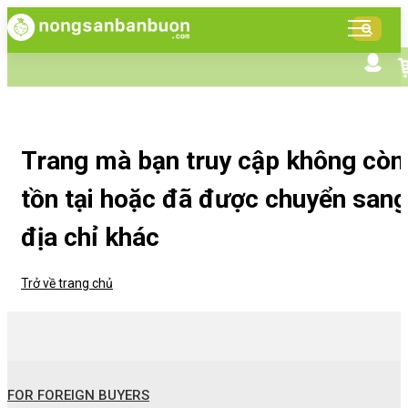
DANH
MỤC
SẢN
Tìm kiếm nâng cao
Giới thiệu NSBB
PHẨM
Bán hàng cùng NSBB
Tin tức
Trang mà bạn truy cập không còn
tồn tại hoặc đã được chuyển sang
địa chỉ khác
Trở về trang chủ
FOR FOREIGN BUYERS