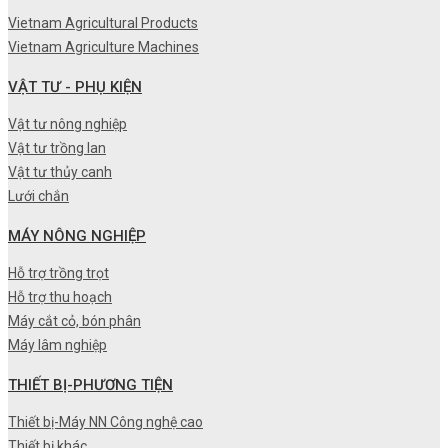
Vietnam Agricultural Products
Vietnam Agriculture Machines
VẬT TƯ - PHỤ KIỆN
Vật tư nông nghiệp
Vật tư trồng lan
Vật tư thủy canh
Lưới chắn
MÁY NÔNG NGHIỆP
Hỗ trợ trồng trọt
Hỗ trợ thu hoạch
Máy cắt cỏ, bón phân
Máy lâm nghiệp
THIẾT BỊ-PHƯƠNG TIỆN
Thiết bị-Máy NN Công nghệ cao
Thiết bị khác