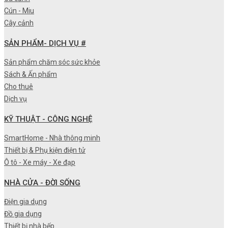
Cún - Miu
Cây cảnh
SẢN PHẨM- DỊCH VỤ #
Sản phẩm chăm sóc sức khỏe
Sách & Ấn phẩm
Cho thuê
Dịch vụ
KỸ THUẬT - CÔNG NGHỆ
SmartHome - Nhà thông minh
Thiết bị & Phụ kiện điện tử
Ô tô - Xe máy - Xe đạp
NHÀ CỬA - ĐỜI SỐNG
Điện gia dụng
Đồ gia dụng
Thiết bị nhà bếp