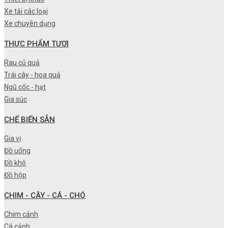
Xe tải các loại
Xe chuyên dụng
THỰC PHẨM TƯƠI
Rau củ quả
Trái cây - hoa quả
Ngũ cốc - hạt
Gia súc
CHẾ BIẾN SẴN
Gia vị
Đồ uống
Đồ khô
Đồ hộp
CHIM - CÂY - CÁ - CHÓ
Chim cảnh
Cá cảnh