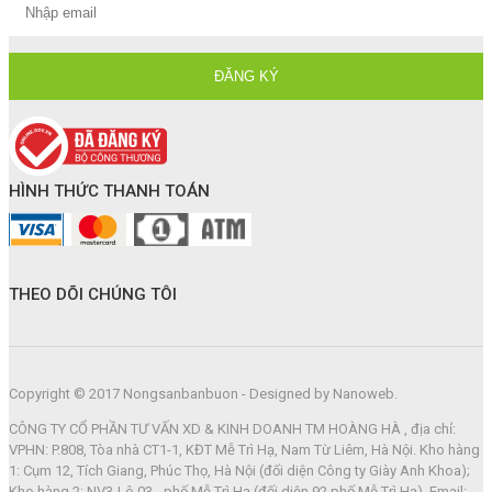
HÌNH THỨC THANH TOÁN
THEO DÕI CHÚNG TÔI
Copyright © 2017 Nongsanbanbuon - Designed by Nanoweb.
CÔNG TY CỔ PHẦN TƯ VẤN XD & KINH DOANH TM HOÀNG HÀ , địa chỉ:
VPHN: P.808, Tòa nhà CT1-1, KĐT Mễ Trì Hạ, Nam Từ Liêm, Hà Nội. Kho hàng
1: Cụm 12, Tích Giang, Phúc Thọ, Hà Nội (đối diện Công ty Giày Anh Khoa);
Kho hàng 2: NV3-Lô 03 - phố Mễ Trì Hạ (đối diện 92 phố Mễ Trì Hạ). Email: