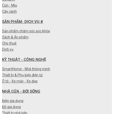
Cún - Miu
Cây cảnh
SẢN PHẨM- DỊCH VỤ #
Sản phẩm chăm sóc sức khỏe
Sách & Ấn phẩm
Cho thuê
Dịch vụ
KỸ THUẬT - CÔNG NGHỆ
SmartHome - Nhà thông minh
Thiết bị & Phụ kiện điện tử
Ô tô - Xe máy - Xe đạp
NHÀ CỬA - ĐỜI SỐNG
Điện gia dụng
Đồ gia dụng
Thiết bị nhà bếp