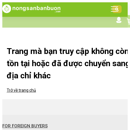
DANH
MỤC
SẢN
Tìm kiếm nâng cao
Giới thiệu NSBB
PHẨM
Bán hàng cùng NSBB
Tin tức
Trang mà bạn truy cập không còn
tồn tại hoặc đã được chuyển sang
địa chỉ khác
Trở về trang chủ
FOR FOREIGN BUYERS