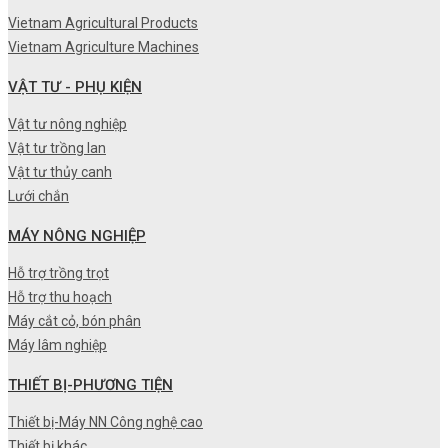
Vietnam Agricultural Products
Vietnam Agriculture Machines
VẬT TƯ - PHỤ KIỆN
Vật tư nông nghiệp
Vật tư trồng lan
Vật tư thủy canh
Lưới chắn
MÁY NÔNG NGHIỆP
Hỗ trợ trồng trọt
Hỗ trợ thu hoạch
Máy cắt cỏ, bón phân
Máy lâm nghiệp
THIẾT BỊ-PHƯƠNG TIỆN
Thiết bị-Máy NN Công nghệ cao
Thiết bị khác