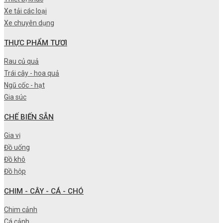
Xe tải các loại
Xe chuyên dụng
THỰC PHẨM TƯƠI
Rau củ quả
Trái cây - hoa quả
Ngũ cốc - hạt
Gia súc
CHẾ BIẾN SẴN
Gia vị
Đồ uống
Đồ khô
Đồ hộp
CHIM - CÂY - CÁ - CHÓ
Chim cảnh
Cá cảnh