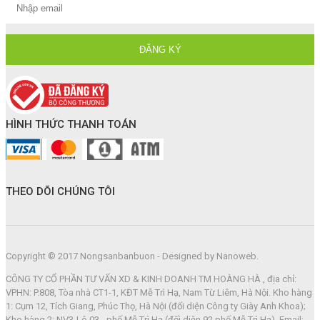
HÌNH THỨC THANH TOÁN
THEO DÕI CHÚNG TÔI
Copyright © 2017 Nongsanbanbuon - Designed by Nanoweb.
CÔNG TY CỔ PHẦN TƯ VẤN XD & KINH DOANH TM HOÀNG HÀ , địa chỉ:
VPHN: P.808, Tòa nhà CT1-1, KĐT Mễ Trì Hạ, Nam Từ Liêm, Hà Nội. Kho hàng
1: Cụm 12, Tích Giang, Phúc Thọ, Hà Nội (đối diện Công ty Giày Anh Khoa);
Kho hàng 2: NV3-Lô 03 - phố Mễ Trì Hạ (đối diện 92 phố Mễ Trì Hạ). Email: