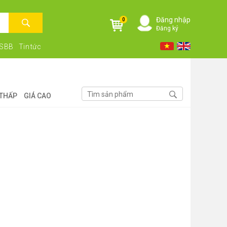
Đăng nhập
0
Đăng ký
NSBB
Tin tức
 THẤP
GIÁ CAO