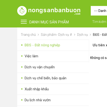
DANH MỤC SẢN PHẨM
Tìm kiếm
Trang chủ
Sản phẩm- Dịch vụ #
Dịch vụ
BĐS - Đấ
•
BĐS - Đất nông nghiệp
Ưu tiên
•
Việc làm
Không có s
•
Dịch vụ vận chuyển
•
FOR FOREIGN BUYERS
•
Dịch vụ chế biển, bảo quản
•
Vật tư - Phụ kiện
•
Xuất nhập khẩu
•
Máy nông nghiệp
•
Du lịch nhà vườn
•
Thiết bị-Phương tiện