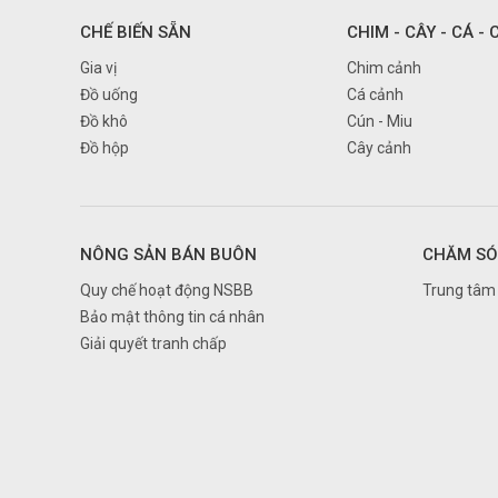
Đắk Nông
CHẾ BIẾN SẴN
CHIM - CÂY - CÁ -
Điện Biên
Gia vị
Chim cảnh
Đồ uống
Cá cảnh
Đồng Nai
Đồ khô
Cún - Miu
Đồng Tháp
Đồ hộp
Cây cảnh
Gia Lai
Hà Giang
Hà Nam
NÔNG SẢN BÁN BUÔN
CHĂM SÓ
Hà Nội
Quy chế hoạt động NSBB
Trung tâm 
Hà Tĩnh
Bảo mật thông tin cá nhân
Giải quyết tranh chấp
Hải Dương
Hải Phòng
Hậu Giang
Hồ Chí Minh
Hòa Bình