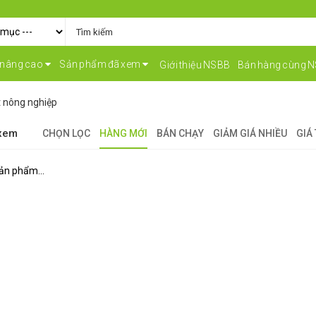
 nâng cao
Sản phẩm đã xem
Giới thiệu NSBB
Bán hàng cùng 
t nông nghiệp
 xem
CHỌN LỌC
HÀNG MỚI
BÁN CHẠY
GIẢM GIÁ NHIỀU
GIÁ
ản phẩm...