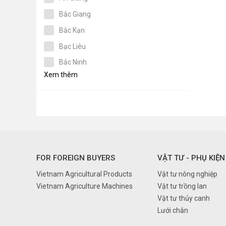
Bắc Giang
Bắc Kạn
Bạc Liêu
Bắc Ninh
Xem thêm
Bến Tre
Bình Dương
Bình Định
Bình Phước
Bình Thuận
FOR FOREIGN BUYERS
VẬT TƯ - PHỤ KIỆN
Cà Mau
Vietnam Agricultural Products
Vật tư nông nghiệp
Cần Thơ
Vietnam Agriculture Machines
Vật tư trồng lan
Cao Bằng
Vật tư thủy canh
Đà nẵng
Lưới chắn
Đắk Lắk