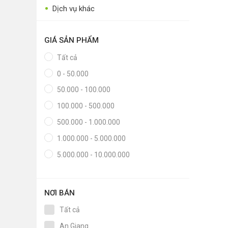
•
•
Thực phẩm tươi
Dịch vụ khác
•
Chế biến sẵn
GIÁ SẢN PHẨM
•
Chim - Cây - Cá - Chó
Tất cả
•
Sản phẩm- Dịch vụ #
0 - 50.000
•
Kỹ thuật - Công nghệ
50.000 - 100.000
•
Nhà cửa - Đời sống
100.000 - 500.000
500.000 - 1.000.000
1.000.000 - 5.000.000
5.000.000 - 10.000.000
NƠI BÁN
Tất cả
An Giang