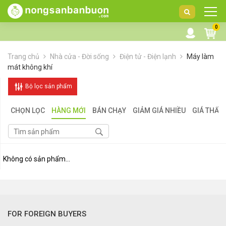
DANH
0
MỤC
SẢN
Trang chủ
Nhà cửa - Đời sống
Điện tử - Điện lạnh
Máy làm
PHẨM
mát không khí
Bộ lọc sản phẩm
CHỌN LỌC
HÀNG MỚI
BÁN CHẠY
GIẢM GIÁ NHIỀU
GIÁ THẤP
Không có sản phẩm...
FOR FOREIGN BUYERS