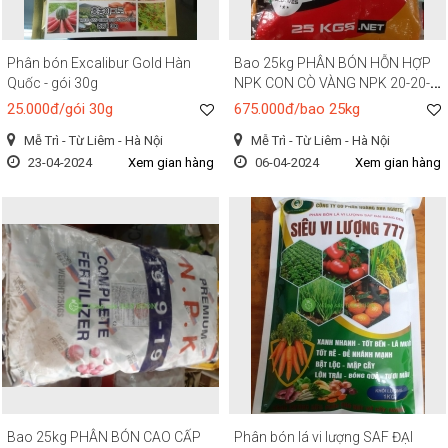
Phân bón Excalibur Gold Hàn
Bao 25kg PHÂN BÓN HỖN HỢP
Quốc - gói 30g
NPK CON CÒ VÀNG NPK 20-20-
15
25.000đ/gói 30g
675.000đ/bao 25kg
Mễ Trì - Từ Liêm - Hà Nội
Mễ Trì - Từ Liêm - Hà Nội
23-04-2024
Xem gian hàng
06-04-2024
Xem gian hàng
Bao 25kg PHÂN BÓN CAO CẤP
Phân bón lá vi lượng SAF ĐẠI