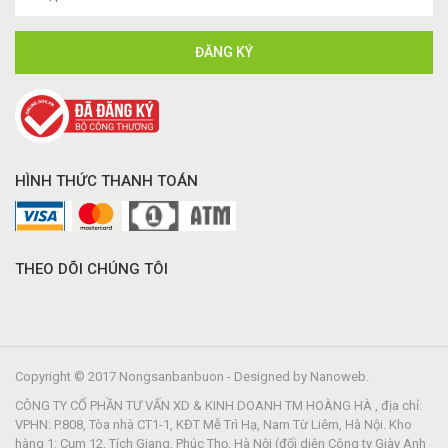
HÌNH THỨC THANH TOÁN
THEO DÕI CHÚNG TÔI
Copyright © 2017 Nongsanbanbuon - Designed by Nanoweb.
CÔNG TY CỔ PHẦN TƯ VẤN XD & KINH DOANH TM HOÀNG HÀ , địa chỉ:
VPHN: P.808, Tòa nhà CT1-1, KĐT Mễ Trì Hạ, Nam Từ Liêm, Hà Nội. Kho
hàng 1: Cụm 12, Tích Giang, Phúc Thọ, Hà Nội (đối diện Công ty Giày Anh