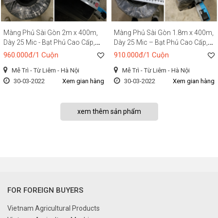
Màng Phủ Sài Gòn 2m x 400m,
Màng Phủ Sài Gòn 1.8m x 400m,
Dày 25 Mic - Bạt Phủ Cao Cấp,
Dày 25 Mic – Bạt Phủ Cao Cấp,
Giữ Ẩm, Chống Cỏ, Bảo Vệ Cây
Giữ Ẩm, Chống Cỏ, Bảo Vệ Cây
960.000đ/1 Cuộn
910.000đ/1 Cuộn
Trồng
Trồng
Mễ Trì - Từ Liêm - Hà Nội
Mễ Trì - Từ Liêm - Hà Nội
30-03-2022
Xem gian hàng
30-03-2022
Xem gian hàng
xem thêm sản phẩm
FOR FOREIGN BUYERS
Vietnam Agricultural Products