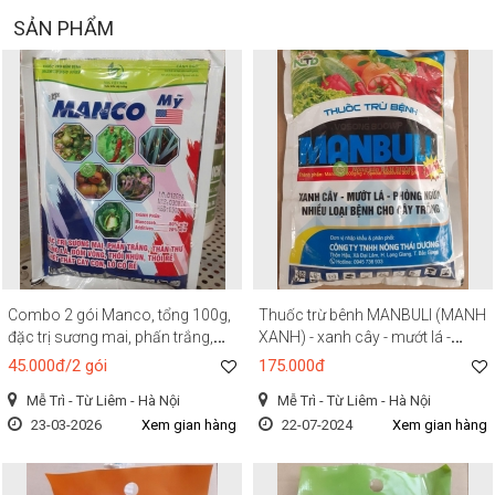
SẢN PHẨM
Combo 2 gói Manco, tổng 100g,
Thuốc trừ bênh MANBULI (MANH
đặc trị sương mai, phấn trắng,
XANH) - xanh cây - mướt lá -
thán thư, vàng lá, đốm vòng, thối
phòng ngừa nhiều loại bệnh cho
45.000đ/2 gói
175.000đ
nhũn, thối rễ, chết thắt cây non, lở
cây trồng
Mễ Trì - Từ Liêm - Hà Nội
Mễ Trì - Từ Liêm - Hà Nội
cổ rễ
23-03-2026
Xem gian hàng
22-07-2024
Xem gian hàng