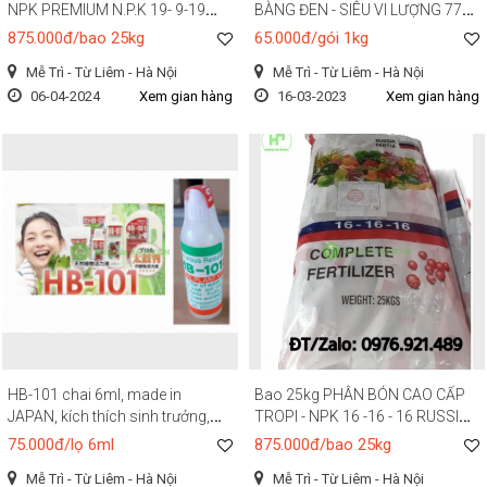
NPK PREMIUM N.P.K 19- 9-19
BÀNG ĐEN - SIÊU VI LƯỢNG 777,
+TE
TL: 1kg/gói, xanh nhanh, tốt bền,
875.000đ/bao 25kg
65.000đ/gói 1kg
lá mướt, tốt rễ, đẻ nhánh mạnh,
Mễ Trì - Từ Liêm - Hà Nội
Mễ Trì - Từ Liêm - Hà Nội
bật lộc, mập cây, lớn trái, bóng
06-04-2024
Xem gian hàng
quả, tươi màu,
16-03-2023
Xem gian hàng
HB-101 chai 6ml, made in
Bao 25kg PHÂN BÓN CAO CẤP
JAPAN, kích thích sinh trưởng,
TROPI - NPK 16 -16 - 16 RUSSIA,
kích rễ cực mạnh cho tất cả các
Siêu ra rễ, bật chồi, siêu phát
75.000đ/lọ 6ml
875.000đ/bao 25kg
loại cây đặc biệt là bonsai, cây
triển, cân đối, siêu lớn trái, đẹp
Mễ Trì - Từ Liêm - Hà Nội
Mễ Trì - Từ Liêm - Hà Nội
cảnh
mã