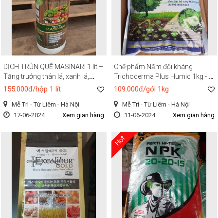
DỊCH TRÙN QUẾ MASINARI 1 lít –
Chế phẩm Nấm đối kháng
Tăng trưởng thân lá, xanh lá,
Trichoderma Plus Humic 1kg - Vi
mướt lá, to lá, bật chồi nhanh,
Sinh SFarm Đặng Gia Trang
155.000đ/hộp 1 lít
109.000đ/gói 1kg
mập đọt, dày lá, bóng lá, mập
Mễ Trì - Từ Liêm - Hà Nội
Mễ Trì - Từ Liêm - Hà Nội
cọng.
17-06-2024
Xem gian hàng
11-06-2024
Xem gian hàng
Hot