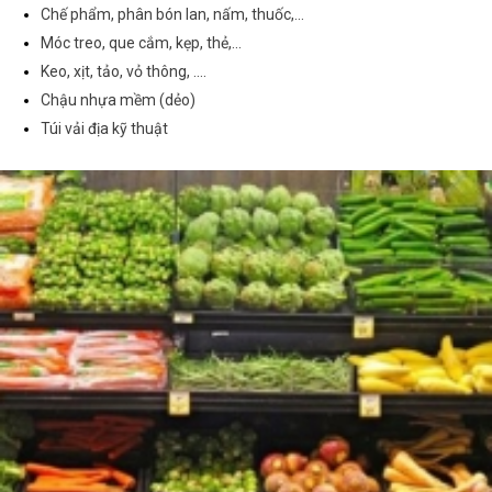
Chế phẩm, phân bón lan, nấm, thuốc,...
Móc treo, que cắm, kẹp, thẻ,...
Keo, xịt, tảo, vỏ thông, ....
Chậu nhựa mềm (dẻo)
Túi vải địa kỹ thuật