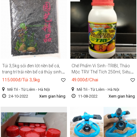
Túi 3,5kg sỏi đen lót nền bể cá,
Chế Phẩm Vi Sinh -TRIBI, Thảo
trang trí trải nền bể cá thủy sinh,
Mộc TRV Thể Tích 250ml, Siêu
trang trí sân vườn, trang trí chậu
Đậm Đặc Ruồi Vàng, Săn Ruồi
115.000đ/Túi 3,5kg
49.000đ/Chai
hoa cây cảnh!
Vàng, Xua đuổi Ruồi Vàng
Mễ Trì - Từ Liêm - Hà Nội
Mễ Trì - Từ Liêm - Hà Nội
24-10-2022
Xem gian hàng
11-08-2022
Xem gian hàng