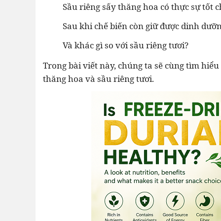
•
Sầu riêng sấy thăng hoa có thực sự tốt 
Thực phẩm tươi
•
Sau khi chế biến còn giữ được dinh dưỡ
Chế biến sẵn
•
Và khác gì so với sầu riêng tươi?
Chim - Cây - Cá - Chó
•
Sản phẩm- Dịch vụ #
Trong bài viết này, chúng ta sẽ cùng tìm hiểu 
thăng hoa và sầu riêng tươi.
•
Kỹ thuật - Công nghệ
•
Nhà cửa - Đời sống