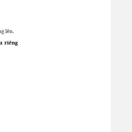
g lên.
u riêng