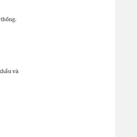
 thống.
 khẩu và