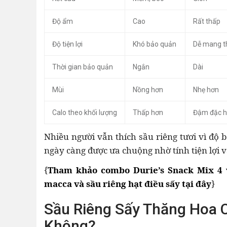
Độ ẩm
Cao
Rất thấp
Độ tiện lợi
Khó bảo quản
Dễ mang t
Thời gian bảo quản
Ngắn
Dài
Mùi
Nồng hơn
Nhẹ hơn
Calo theo khối lượng
Thấp hơn
Đậm đặc 
Nhiều người vẫn thích sầu riêng tươi vì độ 
ngày càng được ưa chuộng nhờ tính tiện lợi v
{
Tham khảo combo Durie’s Snack Mix 4 v
macca và sầu riêng hạt điều sấy tại đây
}
Sầu Riêng Sấy Thăng Hoa 
Không?