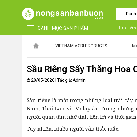
DANH MỤC SẢN PHẨM
Tìm kiếm
VIETNAM AGRI PRODUCTS
M
Sầu Riêng Sấy Thăng Hoa 
28/05/2026
|
Tác giả: Admin
•
FOR FOREIGN BUYERS
Sầu riêng là một trong những loại trái cây 
•
Vật tư - Phụ kiện
Nam, Thái Lan và Malaysia. Trong những 
người quan tâm nhờ tính tiện lợi và thời gian
•
Máy nông nghiệp
Tuy nhiên, nhiều người vẫn thắc mắc:
•
Thiết bị-Phương tiện