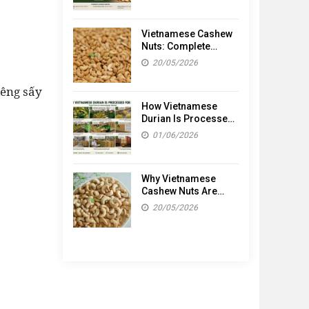
Vietnamese Cashew
Nuts: Complete
Guide to Vietnam’s
20/05/2026
Cashew Industry and
Export Market (2026)
iêng sấy
How Vietnamese
Durian Is Processed
for Export
01/06/2026
Why Vietnamese
Cashew Nuts Are
Popular Worldwide
20/05/2026