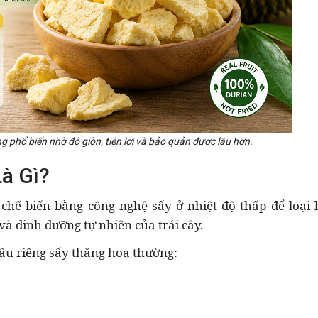
 phổ biến nhờ độ giòn, tiện lợi và bảo quản được lâu hơn.
à Gì?
chế biến bằng công nghệ sấy ở nhiệt độ thấp để loại
và dinh dưỡng tự nhiên của trái cây.
sầu riêng sấy thăng hoa thường: