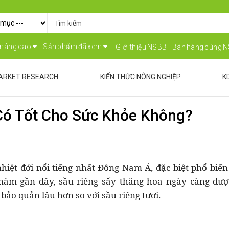
 nâng cao
Sản phẩm đã xem
Giới thiệu NSBB
Bán hàng cùng 
ARKET RESEARCH
KIẾN THỨC NÔNG NGHIỆP
K
Có Tốt Cho Sức Khỏe Không?
nhiệt đới nổi tiếng nhất Đông Nam Á, đặc biệt phổ biến 
năm gần đây, sầu riêng sấy thăng hoa ngày càng đượ
 bảo quản lâu hơn so với sầu riêng tươi.