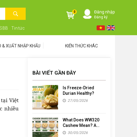
Đăng nhập
0
Đăng ký
NSBB
Tin tức
D & XUẤT NHẬP KHẨU
KIẾN THỨC KHÁC
BÀI VIẾT GẦN ĐÂY
Is Freeze-Dried
Durian Healthy?
tại Việt
27/05/2026
c nhiều
What Does WW320
Cashew Mean? A
Simple Guide to
30/05/2026
Cashew Grades