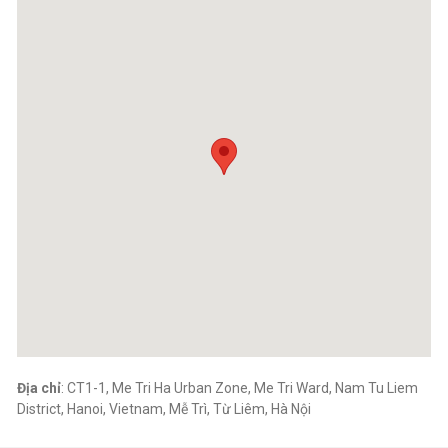
Harvested sustainably from natural forests
✅
Storage:
Keep in a cool, dry place. Seal after opening to maintain quality.
Địa chỉ
: CT1-1, Me Tri Ha Urban Zone, Me Tri Ward, Nam Tu Liem
District, Hanoi, Vietnam, Mễ Trì, Từ Liêm, Hà Nội