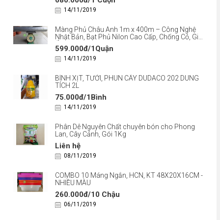
680.000đ/1 Cuộn
14/11/2019
Màng Phủ Châu Anh 1m x 400m – Công Nghệ
Nhật Bản, Bạt Phủ Nilon Cao Cấp, Chống Cỏ, Giữ
Ẩm
599.000đ/1Quận
14/11/2019
BÌNH XỊT, TƯỚI, PHUN CÂY DUDACO 202 DUNG
TÍCH 2L
75.000đ/1Bình
14/11/2019
Phân Dê Nguyên Chất chuyên bón cho Phong
Lan, Cây Cảnh, Gói 1Kg
Liên hệ
08/11/2019
COMBO 10 Máng Ngắn, HCN, KT 48X20X16CM -
NHIỀU MÀU
260.000đ/10 Chậu
06/11/2019