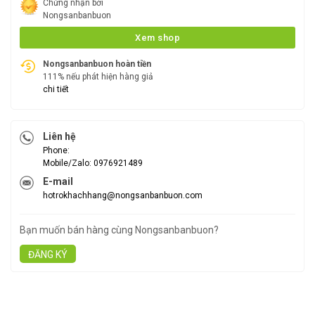
Chứng nhận bởi
Nongsanbanbuon
Xem shop
Nongsanbanbuon hoàn tiền
111% nếu phát hiện hàng giả
chi tiết
Liên hệ
Phone:
Mobile/Zalo: 0976921489
E-mail
hotrokhachhang@nongsanbanbuon.com
Bạn muốn bán hàng cùng Nongsanbanbuon?
ĐĂNG KÝ