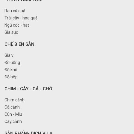
Rau củ quả
Trái cây - hoa quả
Ngũ cốc - hạt
Gia súc
CHẾ BIẾN SẴN
Gia vị
Đồ uống
Đồ khô
Đồ hộp
CHIM - CÂY - CÁ - CHÓ
Chim cảnh
Cá cảnh
Cún - Miu
Cây cảnh
SẢN PHẨM- DỊCH VỤ #