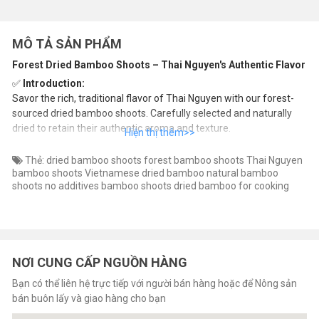
MÔ TẢ SẢN PHẨM
Forest Dried Bamboo Shoots – Thai Nguyen's Authentic Flavor
✅
Introduction:
Savor the rich, traditional flavor of Thai Nguyen with our forest-
sourced dried bamboo shoots. Carefully selected and naturally
dried to retain their authentic aroma and texture.
✅
Ingredients:
Thẻ:
dried bamboo shoots
forest bamboo shoots
Thai Nguyen
100% dried bamboo shoots
bamboo shoots
Vietnamese dried bamboo
natural bamboo
shoots
no additives bamboo shoots
dried bamboo for cooking
✅
Usage:
Soak bamboo shoots in water for at least 1 hour
Boil to soften and remove bitterness
Use in stews, soups, or stir-fried dishes
NƠI CUNG CẤP NGUỒN HÀNG
✅
Highlights:
Bạn có thể liên hệ trực tiếp với người bán hàng hoặc để Nông sản
Fragrant, rich-tasting bamboo shoots
bán buôn lấy và giao hàng cho bạn
No preservatives or additives