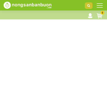
DANH
0
MỤC
SẢN
PHẨM