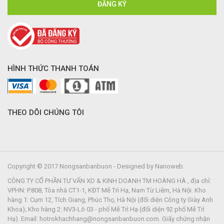
HÌNH THỨC THANH TOÁN
THEO DÕI CHÚNG TÔI
Copyright © 2017 Nongsanbanbuon - Designed by Nanoweb.
CÔNG TY CỔ PHẦN TƯ VẤN XD & KINH DOANH TM HOÀNG HÀ , địa chỉ:
VPHN: P.808, Tòa nhà CT1-1, KĐT Mễ Trì Hạ, Nam Từ Liêm, Hà Nội. Kho
hàng 1: Cụm 12, Tích Giang, Phúc Thọ, Hà Nội (đối diện Công ty Giày Anh
Khoa); Kho hàng 2: NV3-Lô 03 - phố Mễ Trì Hạ (đối diện 92 phố Mễ Trì
Hạ). Email: hotrokhachhang@nongsanbanbuon.com. Giấy chứng nhận