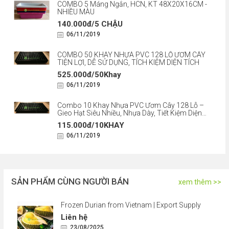
COMBO 5 Máng Ngắn, HCN, KT 48X20X16CM -
NHIỀU MÀU
140.000đ/5 CHẬU
06/11/2019
COMBO 50 KHAY NHỰA PVC 128 LỖ ƯƠM CÂY
TIỆN LỢI, DỄ SỬ DỤNG, TÍCH KIỆM DIỆN TÍCH
525.000đ/50Khay
06/11/2019
Combo 10 Khay Nhựa PVC Ươm Cây 128 Lỗ –
Gieo Hạt Siêu Nhiều, Nhựa Dày, Tiết Kiệm Diện
Tích
115.000đ/10KHAY
06/11/2019
SẢN PHẨM CÙNG NGƯỜI BÁN
xem thêm >>
Frozen Durian from Vietnam | Export Supply
Liên hệ
23/08/2025