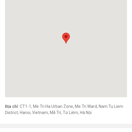
Suitable for food processing and wholesale distribution
Applications
Ice cream & desserts
Bakery & confectionery
Smoothies & beverages
Retail and foodservice
Contact & Quotation
Contact us (phone/WhatsApp: +84 976 921 489 or +84 364 364
746) to receive a quotation.
Địa chỉ
: CT1-1, Me Tri Ha Urban Zone, Me Tri Ward, Nam Tu Liem
District, Hanoi, Vietnam, Mễ Trì, Từ Liêm, Hà Nội