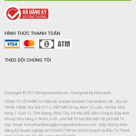
HÌNH THỨC THANH TOÁN
THEO DÕI CHÚNG TÔI
Copyright © 2017 Nongsanbanbuon - Designed by Nanoweb.
CÔNG TY CỔ PHẦN TƯ VẤN XD & KINH DOANH TM HOÀNG HÀ , địa chỉ:
VPHN: P.808, Tòa nhà CT1-1, KĐT Mễ Trì Hạ, Nam Từ Liêm, Hà Nội. Kho
hàng 1: Cụm 12, Tích Giang, Phúc Thọ, Hà Nội (đối diện Công ty Giày Anh
Khoa); Kho hàng 2: NV3-Lô 03 - phố Mễ Trì Hạ (đối diện 92 phố Mễ Trì
Hạ). Email: hotrokhachhang@nongsanbanbuon.com. Giấy chứng nhận
đăng ký doanh nghiệp số 0104237109 do Sở Kế Hoạch và Đầu Tư Thành