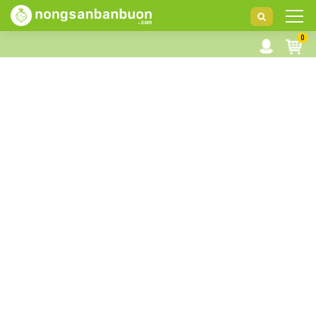
DANH
0
MỤC
SẢN
PHẨM