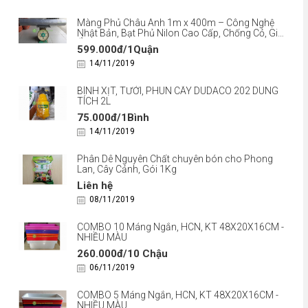
Màng Phủ Châu Anh 1m x 400m – Công Nghệ
Nhật Bản, Bạt Phủ Nilon Cao Cấp, Chống Cỏ, Giữ
Ẩm
599.000đ/1Quận
14/11/2019
BÌNH XỊT, TƯỚI, PHUN CÂY DUDACO 202 DUNG
TÍCH 2L
75.000đ/1Bình
14/11/2019
Phân Dê Nguyên Chất chuyên bón cho Phong
Lan, Cây Cảnh, Gói 1Kg
Liên hệ
08/11/2019
COMBO 10 Máng Ngắn, HCN, KT 48X20X16CM -
NHIỀU MÀU
260.000đ/10 Chậu
06/11/2019
COMBO 5 Máng Ngắn, HCN, KT 48X20X16CM -
NHIỀU MÀU