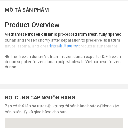
MÔ TẢ SẢN PHẨM
Product Overview
Vietnamese
frozen durian
is processed from fresh, fully ripened
durian and frozen shortly after separation to preserve its
natural
flavor, aroma, and creamy texture
. The product is suitable for
food manufacturers, wholesalers, and international
Thẻ:
frozen durian Vietnam
frozen durian exporter
IQF frozen
importers
.
durian supplier
frozen durian pulp wholesale
Vietnamese frozen
As an
agricultural export broker
, we connect buyers with
durian
reliable Vietnamese processors
, supplying frozen durian in bulk
for export markets.
Key Features
NƠI CUNG CẤP NGUỒN HÀNG
Made from fresh Vietnamese durian
Bạn có thể liên hệ trực tiếp với người bán hàng hoặc để Nông sản
bán buôn lấy và giao hàng cho bạn
Rich flavor and creamy texture
No preservatives or harmful additives