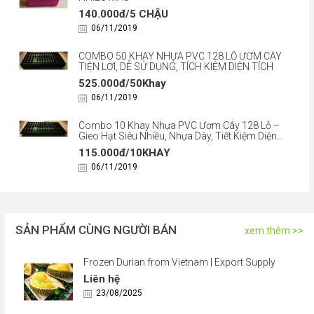
140.000đ/5 CHẬU
06/11/2019
COMBO 50 KHAY NHỰA PVC 128 LỖ ƯƠM CÂY
TIỆN LỢI, DỄ SỬ DỤNG, TÍCH KIỆM DIỆN TÍCH
525.000đ/50Khay
06/11/2019
Combo 10 Khay Nhựa PVC Ươm Cây 128 Lỗ –
Gieo Hạt Siêu Nhiều, Nhựa Dày, Tiết Kiệm Diện
Tích
115.000đ/10KHAY
06/11/2019
SẢN PHẨM CÙNG NGƯỜI BÁN
xem thêm >>
Frozen Durian from Vietnam | Export Supply
Liên hệ
23/08/2025