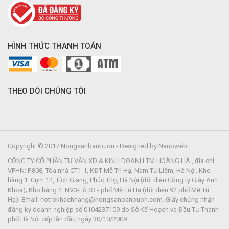
HÌNH THỨC THANH TOÁN
THEO DÕI CHÚNG TÔI
Copyright © 2017 Nongsanbanbuon - Designed by Nanoweb.
CÔNG TY CỔ PHẦN TƯ VẤN XD & KINH DOANH TM HOÀNG HÀ , địa chỉ:
VPHN: P.808, Tòa nhà CT1-1, KĐT Mễ Trì Hạ, Nam Từ Liêm, Hà Nội. Kho
hàng 1: Cụm 12, Tích Giang, Phúc Thọ, Hà Nội (đối diện Công ty Giày Anh
Khoa); Kho hàng 2: NV3-Lô 03 - phố Mễ Trì Hạ (đối diện 92 phố Mễ Trì
Hạ). Email: hotrokhachhang@nongsanbanbuon.com. Giấy chứng nhận
đăng ký doanh nghiệp số 0104237109 do Sở Kế Hoạch và Đầu Tư Thành
phố Hà Nội cấp lần đầu ngày 30/10/2009.