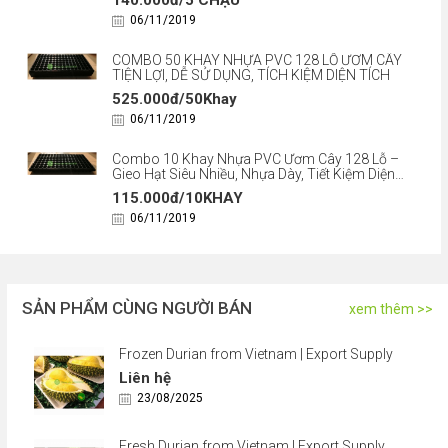
140.000đ/5 CHẬU
06/11/2019
COMBO 50 KHAY NHỰA PVC 128 LỖ ƯƠM CÂY
TIỆN LỢI, DỄ SỬ DỤNG, TÍCH KIỆM DIỆN TÍCH
525.000đ/50Khay
06/11/2019
Combo 10 Khay Nhựa PVC Ươm Cây 128 Lỗ –
Gieo Hạt Siêu Nhiều, Nhựa Dày, Tiết Kiệm Diện
Tích
115.000đ/10KHAY
06/11/2019
SẢN PHẨM CÙNG NGƯỜI BÁN
xem thêm >>
Frozen Durian from Vietnam | Export Supply
Liên hệ
23/08/2025
Fresh Durian from Vietnam | Export Supply