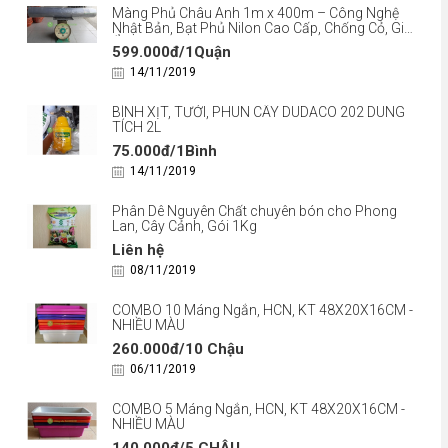
Màng Phủ Châu Anh 1m x 400m – Công Nghệ
Nhật Bản, Bạt Phủ Nilon Cao Cấp, Chống Cỏ, Giữ
Ẩm
599.000đ/1Quận
14/11/2019
BÌNH XỊT, TƯỚI, PHUN CÂY DUDACO 202 DUNG
TÍCH 2L
75.000đ/1Bình
14/11/2019
Phân Dê Nguyên Chất chuyên bón cho Phong
Lan, Cây Cảnh, Gói 1Kg
Liên hệ
08/11/2019
COMBO 10 Máng Ngắn, HCN, KT 48X20X16CM -
NHIỀU MÀU
260.000đ/10 Chậu
06/11/2019
COMBO 5 Máng Ngắn, HCN, KT 48X20X16CM -
NHIỀU MÀU