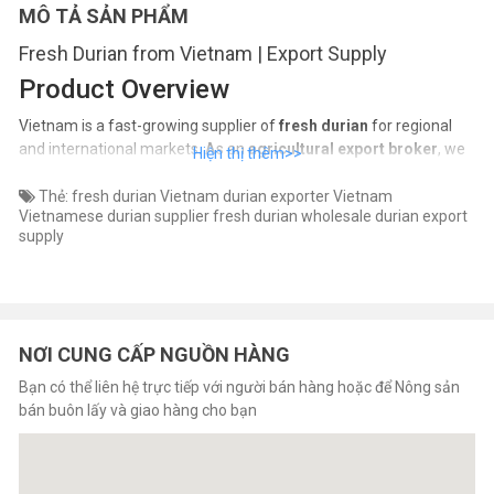
MÔ TẢ SẢN PHẨM
Fresh Durian from Vietnam | Export Supply
Product Overview
Vietnam is a fast-growing supplier of
fresh durian
for regional
and international markets. As an
agricultural export broker
, we
connect buyers with
verified Vietnamese durian suppliers
,
offering stable volumes during the harvest season and meeting
Thẻ:
fresh durian Vietnam
durian exporter Vietnam
Vietnamese durian supplier
fresh durian wholesale
durian export
export requirements.
supply
Fresh Vietnamese durian is known for its
rich aroma, creamy
texture, and strong flavor
, suitable for fresh consumption and
further processing.
NƠI CUNG CẤP NGUỒN HÀNG
Product Details
Bạn có thể liên hệ trực tiếp với người bán hàng hoặc để Nông sản
Product:
Fresh Durian
bán buôn lấy và giao hàng cho bạn
Origin:
Vietnam
Varieties:
Ri6, Monthong (subject to availability)
Grade:
Export quality