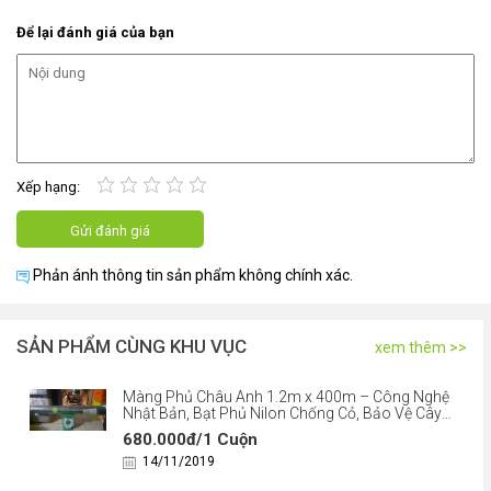
Để lại đánh giá của bạn
Our Role as Export Broker
We act as an
independent export broker
, sourcing and matching
suitable Vietnamese durian suppliers based on buyer
requirements, including variety, grade, volume, packaging, and
destination market regulations.
Xếp hạng:
Contact & Quotation
Contact us (phone/WhatsApp: +84 976 921 489 or +84 364 364
Phản ánh thông tin sản phẩm không chính xác.
746) to receive a quotation.
SẢN PHẨM CÙNG KHU VỤC
xem thêm >>
Màng Phủ Châu Anh 1.2m x 400m – Công Nghệ
Nhật Bản, Bạt Phủ Nilon Chống Cỏ, Bảo Vệ Cây
Trồng
680.000đ/1 Cuộn
14/11/2019