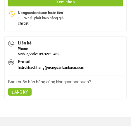
Xem shop
Nongsanbanbuon hoàn tiền
111% nếu phát hiện hàng giả
chi tiết
Liên hệ
Phone:
Mobile/Zalo: 0976921489
E-mail
hotrokhachhang@nongsanbanbuon.com
Bạn muốn bán hàng cùng Nongsanbanbuon?
ĐĂNG KÝ