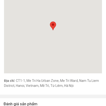
Taste & texture:
Creamy, rich flavor
Form:
Whole fresh fruit
Use:
Fresh market, processing
Packaging & Handling
Packed in export cartons
Weight and packaging specifications available upon
request
Suitable for container shipments
Supply Information
Địa chỉ
: CT1-1, Me Tri Ha Urban Zone, Me Tri Ward, Nam Tu Liem
MOQ:
1 × 20ft container
District, Hanoi, Vietnam, Mễ Trì, Từ Liêm, Hà Nội
Delivery time:
15 – 22 days
Supply capacity:
Subject to harvest season
Seasonality:
Available during Vietnamese durian seasons
Đánh giá sản phẩm