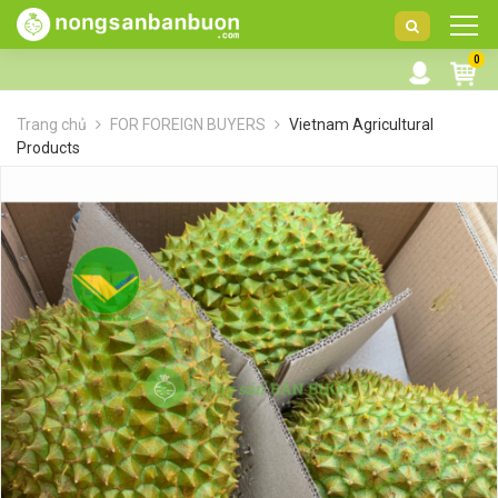
DANH
0
MỤC
SẢN
Trang chủ
FOR FOREIGN BUYERS
Vietnam Agricultural
PHẨM
Products