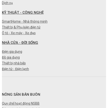
Dịch vụ
KỸ THUẬT - CÔNG NGHỆ
SmartHome - Nhà thông minh
Thiết bị & Phụ kiện điện tử
Ô tô - Xe máy - Xe đạp
NHÀ CỬA - ĐỜI SỐNG
Điện gia dụng
Đồ gia dụng
Thiết bị nhà bếp
Điện tử - Điện lạnh
NÔNG SẢN BÁN BUÔN
Quy chế hoạt động NSBB