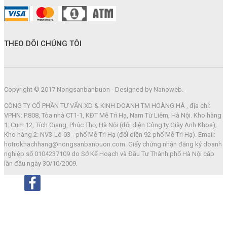
THEO DÕI CHÚNG TÔI
Copyright © 2017 Nongsanbanbuon - Designed by Nanoweb.
CÔNG TY CỔ PHẦN TƯ VẤN XD & KINH DOANH TM HOÀNG HÀ , địa chỉ:
VPHN: P.808, Tòa nhà CT1-1, KĐT Mễ Trì Hạ, Nam Từ Liêm, Hà Nội. Kho hàng
1: Cụm 12, Tích Giang, Phúc Thọ, Hà Nội (đối diện Công ty Giày Anh Khoa);
Kho hàng 2: NV3-Lô 03 - phố Mễ Trì Hạ (đối diện 92 phố Mễ Trì Hạ). Email:
hotrokhachhang@nongsanbanbuon.com. Giấy chứng nhận đăng ký doanh
nghiệp số 0104237109 do Sở Kế Hoạch và Đầu Tư Thành phố Hà Nội cấp
lần đầu ngày 30/10/2009.