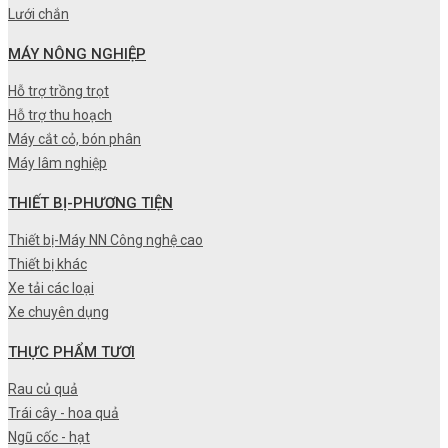
Lưới chắn
MÁY NÔNG NGHIỆP
Hỗ trợ trồng trọt
Hỗ trợ thu hoạch
Máy cắt cỏ, bón phân
Máy lâm nghiệp
THIẾT BỊ-PHƯƠNG TIỆN
Thiết bị-Máy NN Công nghệ cao
Thiết bị khác
Xe tải các loại
Xe chuyên dụng
THỰC PHẨM TƯƠI
Rau củ quả
Trái cây - hoa quả
Ngũ cốc - hạt