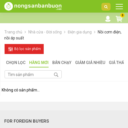
DANH
0
MỤC
SẢN
Trang chủ
Nhà cửa - Đời sống
Điện gia dụng
Nồi cơm điện,
PHẨM
nồi áp suất
Bộ lọc sản phẩm
CHỌN LỌC
HÀNG MỚI
BÁN CHẠY
GIẢM GIÁ NHIỀU
GIÁ THẤP
Không có sản phẩm...
FOR FOREIGN BUYERS