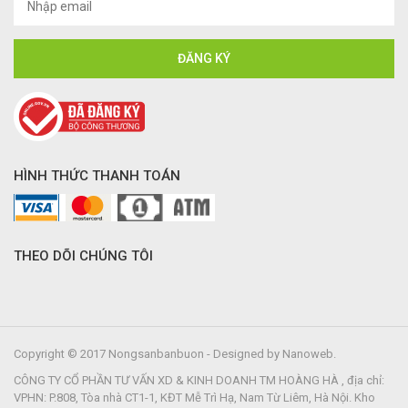
HÌNH THỨC THANH TOÁN
THEO DÕI CHÚNG TÔI
Copyright © 2017 Nongsanbanbuon - Designed by Nanoweb.
CÔNG TY CỔ PHẦN TƯ VẤN XD & KINH DOANH TM HOÀNG HÀ , địa chỉ:
VPHN: P.808, Tòa nhà CT1-1, KĐT Mễ Trì Hạ, Nam Từ Liêm, Hà Nội. Kho