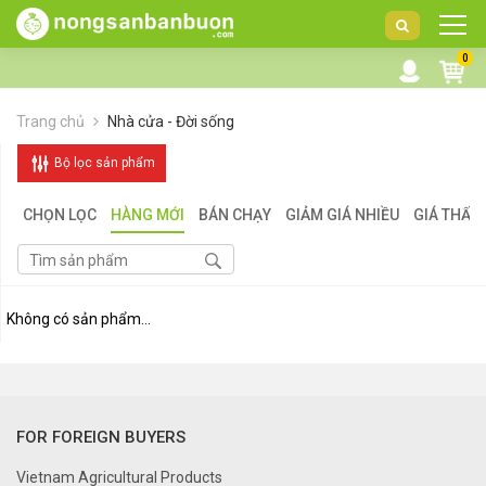
DANH
0
MỤC
SẢN
Trang chủ
Nhà cửa - Đời sống
PHẨM
Bộ lọc sản phẩm
CHỌN LỌC
HÀNG MỚI
BÁN CHẠY
GIẢM GIÁ NHIỀU
GIÁ THẤP
Không có sản phẩm...
FOR FOREIGN BUYERS
Vietnam Agricultural Products