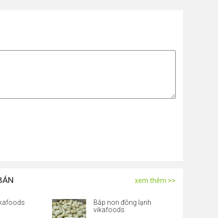
BÁN
xem thêm >>
ikafoods
Bắp non đông lạnh
vikafoods