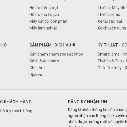
Hỗ trợ trồng trọt
Thiết bị-Máy NN
Hỗ trợ thu hoạch
Thiết bị khác
Máy cắt cỏ, bón phân
Xe tải các loại
Máy lâm nghiệp
Xe chuyên dụng
 CHÓ
SẢN PHẨM- DỊCH VỤ #
KỸ THUẬT - C
Sản phẩm chăm sóc sức khỏe
SmartHome - Nh
Sách & Ấn phẩm
Thiết bị & Phụ ki
Cho thuê
Ô tô - Xe máy - 
Dịch vụ
C KHÁCH HÀNG
ĐĂNG KÝ NHẬN TIN
Đăng kí nhận thông tin của chúng 
hỗ trợ khách hàng
người nhận các thông tin khuyến
nhất, được hưởng một số quyền lợ