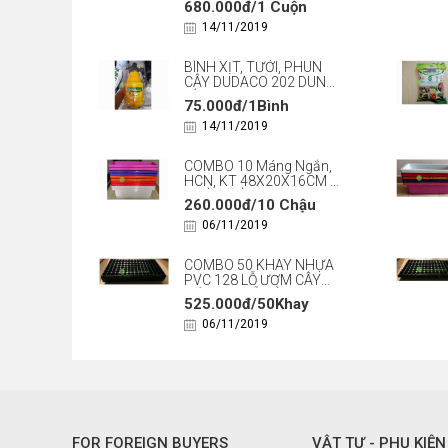
680.000đ/1 Cuộn
Nilon Chống Cỏ, Bảo Vệ
Cây Trồng
14/11/2019
BÌNH XỊT, TƯỚI, PHUN
CÂY DUDACO 202 DUNG
TÍCH 2L
75.000đ/1Bình
14/11/2019
COMBO 10 Máng Ngắn,
HCN, KT 48X20X16CM -
NHIỀU MÀU
260.000đ/10 Chậu
06/11/2019
COMBO 50 KHAY NHỰA
PVC 128 LỖ ƯƠM CÂY
TIỆN LỢI, DỄ SỬ DỤNG,
525.000đ/50Khay
TÍCH KIỆM DIỆN TÍCH
06/11/2019
FOR FOREIGN BUYERS
VẬT TƯ - PHỤ KIỆN