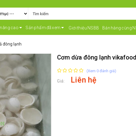
 nâng cao
Sản phẩm đã xem
Giới thiệu NSBB
Bán hàng cùng 
ả đông lạnh
Cơm dừa đông lạnh vikafoo
(Xem 0 đánh giá)
Liên hệ
Giá: