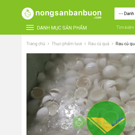
DANH MỤC SẢN PHẨM
Tìm kiếm
Trang chủ
Thực phẩm tươi
Rau củ quả
Rau củ qu
•
FOR FOREIGN BUYERS
•
Vật tư - Phụ kiện
•
Máy nông nghiệp
•
Thiết bị-Phương tiện