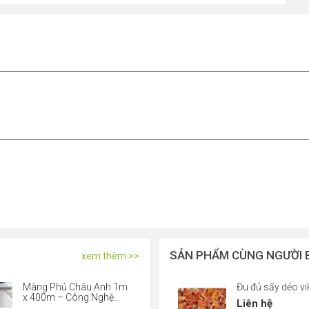
c
SẢN PHẨM CÙNG NGƯỜI 
xem thêm >>
Màng Phủ Châu Anh 1m
Đu đủ sấy dẻo v
x 400m – Công Nghệ
Liên hệ
Nhật Bản, Bạt Phủ Nilon