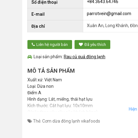
+84.3643.64746
Số điện thoại
parrotvein@gmail.com
E-mail
Xuân An, Long Khánh, Đồng
Địa chỉ
Liên hệ người bán
Đã yêu thích
Loại sản phẩm:
Rau củ quả đông lạnh
MÔ TẢ SẢN PHẨM
Xuất xứ: Việt Nam
Loại: Dừa non
Điểm A
Hình dạng: Lát, miếng, thái hạt lựu
Kích thước: Cắt hạt lựu: 10x10mm
(Hoặc theo yêu cầu của khách hàng)
Loại chế biến: Đã bóc vỏ
Thẻ:
Cơm dừa đông lạnh vikafoods
Hương vị: Ngọt tự nhiên
Lợi ích: Giàu vitamin