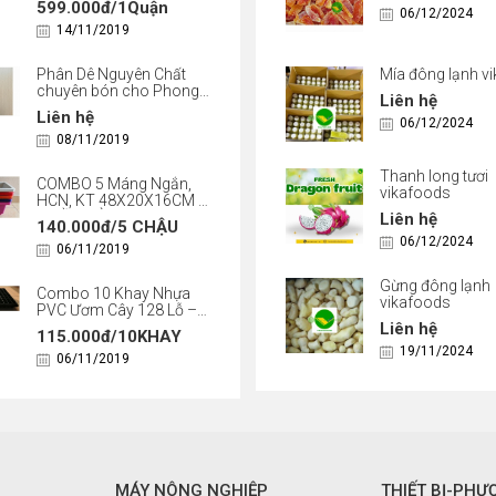
599.000đ/1Quận
Cao Cấp, Chống Cỏ, Giữ
06/12/2024
Ẩm
14/11/2019
Phân Dê Nguyên Chất
Mía đông lạnh v
chuyên bón cho Phong
Liên hệ
Lan, Cây Cảnh, Gói 1Kg
Liên hệ
06/12/2024
08/11/2019
Thanh long tươi
COMBO 5 Máng Ngắn,
vikafoods
HCN, KT 48X20X16CM -
NHIỀU MÀU
Liên hệ
140.000đ/5 CHẬU
06/12/2024
06/11/2019
Gừng đông lạnh
Combo 10 Khay Nhựa
vikafoods
PVC Ươm Cây 128 Lỗ –
Gieo Hạt Siêu Nhiều,
Liên hệ
115.000đ/10KHAY
Nhựa Dày, Tiết Kiệm Diện
19/11/2024
Tích
06/11/2019
MÁY NÔNG NGHIỆP
THIẾT BỊ-PHƯ