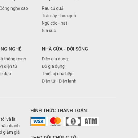
 Công nghệ cao
Rau củ quả
Trái cây - hoa quả
Ngũ cốc - hạt
Gia súc
ÔNG NGHỆ
NHÀ CỬA - ĐỜI SỐNG
à thông minh
Điện gia dụng
ện điện tử
Đồ gia dụng
Xe đạp
Thiết bị nhà bếp
Điện tử - Điện lạnh
HÌNH THỨC THANH TOÁN
tôi và là
 mãi nhanh
i giảm giá
THEO DÕI CHÚNG TÔI