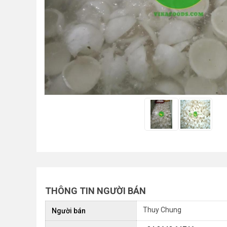
•
Thực phẩm tươi
•
Chế biến sẵn
•
Chim - Cây - Cá - Chó
•
Sản phẩm- Dịch vụ #
•
Kỹ thuật - Công nghệ
•
Nhà cửa - Đời sống
THÔNG TIN NGƯỜI BÁN
Thuy Chung
Người bán