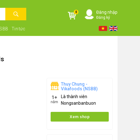
Đăng nhập
0
Đăng ký
NSBB
Tin tức
ds
Thuy Chung -
Vikafoods (NSBB)
Là thành viên
Nongsanbanbuon
Xem shop