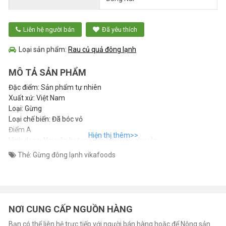
Liên hệ người bán
Đã yêu thích
Loại sản phẩm:
Rau củ quả đông lạnh
MÔ TẢ SẢN PHẨM
Đặc điểm: Sản phẩm tự nhiên
Xuất xứ: Việt Nam
Loại: Gừng
Loại chế biến: Đã bóc vỏ
Điểm A
Hình dạng: Nguyên hạt, xay nhuyễn, xay nhuyễn
Kích thước: Nguyên con: 100gr/150gr/200gr/250gr/300gr,
Thẻ:
Gừng đông lạnh vikafoods
Khối: 20gr/cái.
Màu sắc: Vàng tự nhiên
Đóng gói: Túi chân không, số lượng lớn, PE,
10kg/PE/Thùng
(Hoặc theo yêu cầu của khách hàng)
NƠI CUNG CẤP NGUỒN HÀNG
Thời hạn sử dụng: 24 tháng ở -18oC
Bạn có thể liên hệ trực tiếp với người bán hàng hoặc để Nông sản
MOQ: 1x40 feet