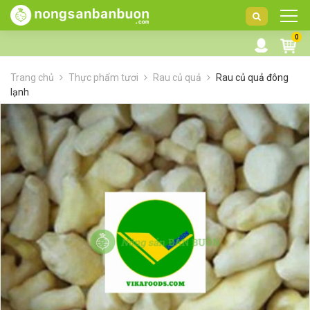
DANH
0
MỤC
SẢN
Trang chủ
Thực phẩm tươi
Rau củ quả
Rau củ quả đông
PHẨM
lạnh