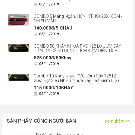
06/11/2019
COMBO 5 Máng Ngắn, HCN, KT 48X20X16CM -
NHIỀU MÀU
140.000đ/5 CHẬU
06/11/2019
COMBO 50 KHAY NHỰA PVC 128 LỖ ƯƠM CÂY
TIỆN LỢI, DỄ SỬ DỤNG, TÍCH KIỆM DIỆN TÍCH
525.000đ/50Khay
06/11/2019
Combo 10 Khay Nhựa PVC Ươm Cây 128 Lỗ –
Gieo Hạt Siêu Nhiều, Nhựa Dày, Tiết Kiệm Diện
Tích
115.000đ/10KHAY
06/11/2019
SẢN PHẨM CÙNG NGƯỜI BÁN
xem thêm >>
Đu đủ sấy dẻo vikafoods