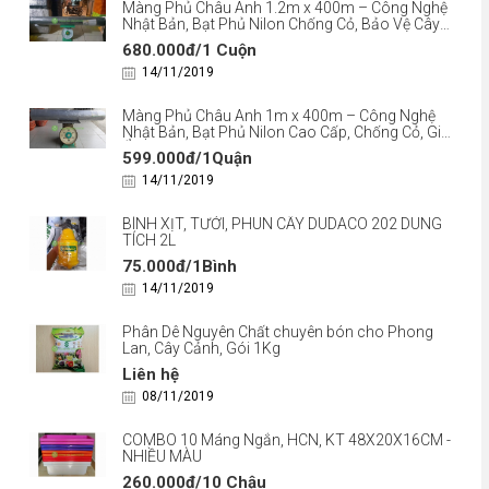
Màng Phủ Châu Anh 1.2m x 400m – Công Nghệ
Nhật Bản, Bạt Phủ Nilon Chống Cỏ, Bảo Vệ Cây
Trồng
680.000đ/1 Cuộn
14/11/2019
Màng Phủ Châu Anh 1m x 400m – Công Nghệ
Nhật Bản, Bạt Phủ Nilon Cao Cấp, Chống Cỏ, Giữ
Ẩm
599.000đ/1Quận
14/11/2019
BÌNH XỊT, TƯỚI, PHUN CÂY DUDACO 202 DUNG
TÍCH 2L
75.000đ/1Bình
14/11/2019
Phân Dê Nguyên Chất chuyên bón cho Phong
Lan, Cây Cảnh, Gói 1Kg
Liên hệ
08/11/2019
COMBO 10 Máng Ngắn, HCN, KT 48X20X16CM -
NHIỀU MÀU
260.000đ/10 Chậu