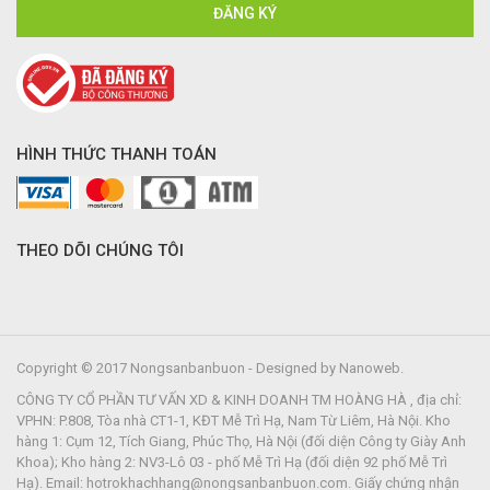
HÌNH THỨC THANH TOÁN
THEO DÕI CHÚNG TÔI
Copyright © 2017 Nongsanbanbuon - Designed by Nanoweb.
CÔNG TY CỔ PHẦN TƯ VẤN XD & KINH DOANH TM HOÀNG HÀ , địa chỉ:
VPHN: P.808, Tòa nhà CT1-1, KĐT Mễ Trì Hạ, Nam Từ Liêm, Hà Nội. Kho
hàng 1: Cụm 12, Tích Giang, Phúc Thọ, Hà Nội (đối diện Công ty Giày Anh
Khoa); Kho hàng 2: NV3-Lô 03 - phố Mễ Trì Hạ (đối diện 92 phố Mễ Trì
Hạ). Email: hotrokhachhang@nongsanbanbuon.com. Giấy chứng nhận